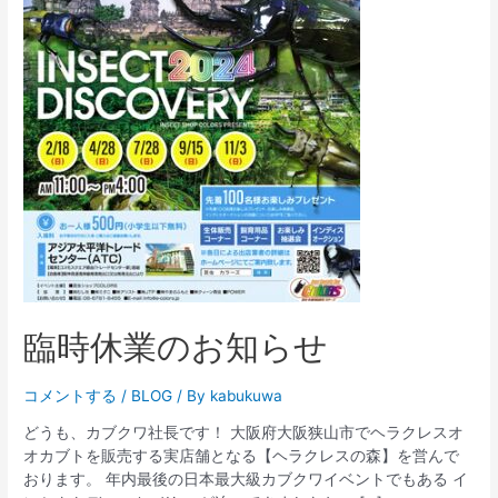
臨時休業のお知らせ
コメントする
/
BLOG
/ By
kabukuwa
どうも、カブクワ社長です！ 大阪府大阪狭山市でヘラクレスオ
オカブトを販売する実店舗となる【ヘラクレスの森】を営んで
おります。 年内最後の日本最大級カブクワイベントでもある イ